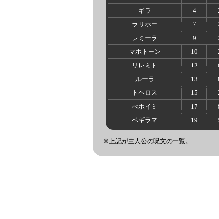
ギラ
4
ラリホー
7
レミーラ
9
マホトーン
10
リレミト
12
ルーラ
13
トヘロス
15
べホイミ
17
ベギラマ
19
※上記が主人公の呪文の一覧。