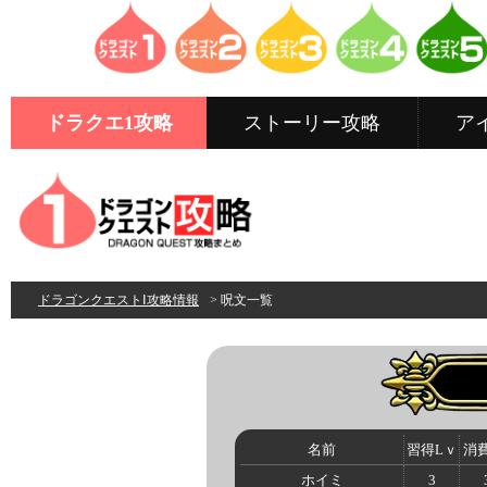
ドラクエ1攻略
ストーリー攻略
ア
ドラゴンクエストⅠ攻略情報
> 呪文一覧
名前
習得Lｖ
消費
ホイミ
3