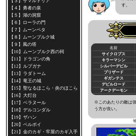
【３】サマルトリア
す。
【４】勇者の泉
【５】湖の洞窟
【６】ローラの門
【７】ムーンペタ
【８】ムーンブルク城
【９】風の塔
名前
【10】ムーンブルク西の祠
サイクロプス
【11】ドラゴンの角
キラーマシン
【12】ルプガナ
シルバーデビル
ブリザード
【13】ラダトーム
ギガンテス
【14】竜王の城
デビルロード
【15】聖なるほこら・炎のほこら
アークデーモン
【16】大灯台
※このあたりの敵は
【17】ベラヌール
う方が良い。
【18】デルコンダル
【19】ザハン
【20】ペルポイ
【21】金のカギ・牢屋のカギ入手