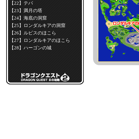
【22】テパ
【23】満月の塔
【24】海底の洞窟
【25】ロンダルキアの洞窟
【26】ルビスのほこら
【27】ロンダルキアのほこら
【28】ハーゴンの城