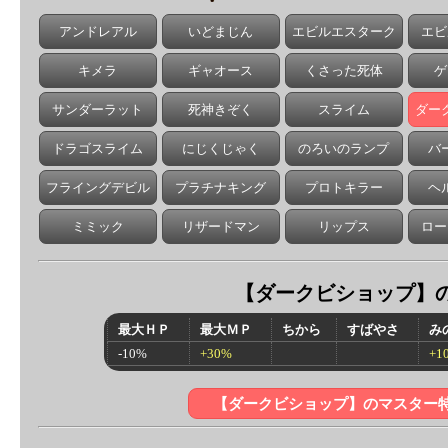
アンドレアル
いどまじん
エビルエスターク
エビ
キメラ
ギャオース
くさった死体
ゲ
サンダーラット
死神きぞく
スライム
ダー
ドラゴスライム
にじくじゃく
のろいのランプ
バ
フライングデビル
プラチナキング
プロトキラー
ヘ
ミミック
リザードマン
リップス
ロー
【
ダークビショップ
】
最大ＨＰ
最大ＭＰ
ちから
すばやさ
み
-10%
+30%
+1
【ダークビショップ】のマスター