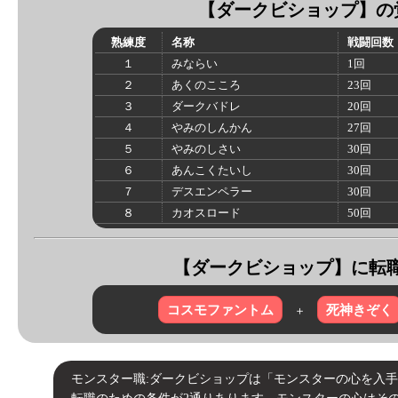
【
ダークビショップ
】の
熟練度
名称
戦闘回数
１
みならい
1回
２
あくのこころ
23回
３
ダークバドレ
20回
４
やみのしんかん
27回
５
やみのしさい
30回
６
あんこくたいし
30回
７
デスエンペラー
30回
８
カオスロード
50回
【ダークビショップ】に転
コスモファントム
死神きぞく
＋
モンスター職:ダークビショップは「モンスターの心を入