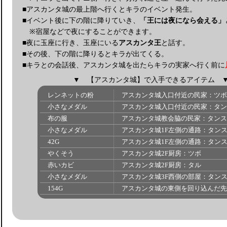
■アスカンタ城の最上階へ行くとキラのイベント発生。
■イベント後に下の階に降りていき、
「王には夜になら会える」
※宿屋などで夜にすることができます。
■夜に玉座に行き、玉座にいる
アスカンタ王
と話す。
■その後、下の階に降りるとキラが出てくる。
■キラとの会話後、アスカンタ城を出たらキラの実家へ行く前に
▼ 【アスカンタ城】で入手できるアイテム ▼
レンネットの粉
アスカンタ城入口付近の民家：ツボ
小さなメダル
アスカンタ城入口付近の民家：タン
布の服
アスカンタ城教会脇の民家：タンス
小さなメダル
アスカンタ城1F左側の通路：タン
42G
アスカンタ城1F左側の通路：タン
やくそう
アスカンタ城2F厨房：ツボ
赤いカビ
アスカンタ城2F厨房：タル
小さなメダル
アスカンタ城3F西側の部屋：タン
154G
アスカンタ城の東側を回り込んだ先