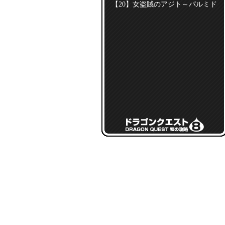
【20】女盗賊のアジト～パルミド