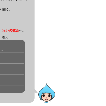
と聞く。
川沿いの教会
へ。
 答え
ス
ス
ス
ス