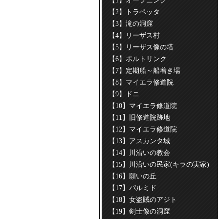
【1】オープニング
【2】トラペッタ
【3】滝の洞窟
【4】リーザス村
【5】リーザス像の塔
【6】ポルトリンク
【7】定期船～船着き場
【8】マイエラ修道院
【9】ドニ
【10】マイエラ修道院
【11】旧修道院跡地
【12】マイエラ修道院
【13】アスカンタ城
【14】川沿いの教会
【15】川沿いの民家(キラの実家)
【16】願いの丘
【17】パルミド
【18】女盗賊のアジト
【19】剣士像の洞窟