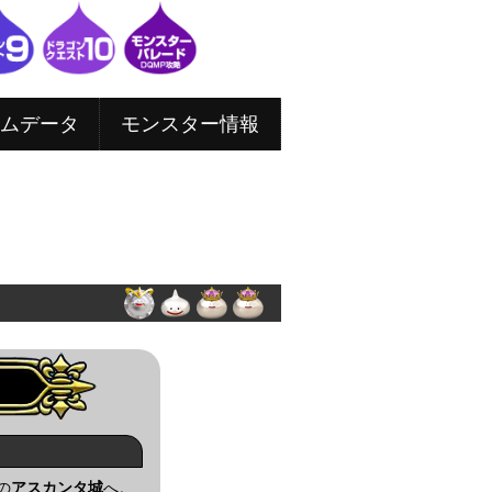
ムデータ
モンスター情報
の
アスカンタ城
へ。