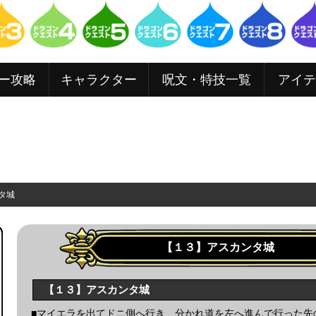
ー攻略
キャラクター
呪文・特技一覧
アイテ
ンタ城
【１３】アスカンタ城
【１３】アスカンタ城
■マイエラを出てドニ側へ行き、分かれ道を左へ進んで行った先