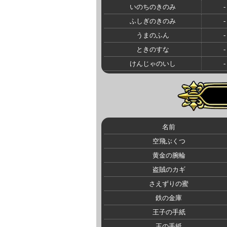
いのちのきのみ
-
ふしぎのきのみ
-
うまのふん
-
ときのすな
-
けんじゃのいし
-
名前
空飛ぶくつ
黄金の腕輪
盗賊のカギ
さえずりの蜜
鉄の金庫
王子の手紙
王の手紙