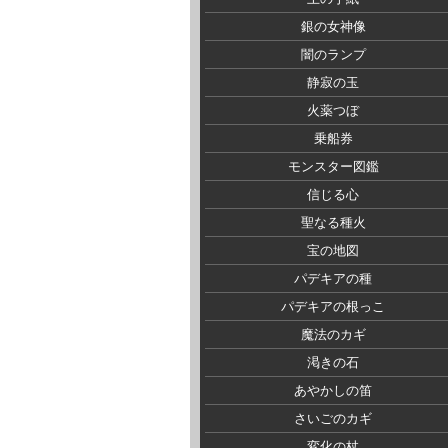
銀の女神像
闇のランプ
静寂の玉
火薬つぼ
乗船券
モンスター図鑑
信じる心
聖なる種火
宝の地図
パデキアの種
パデキアの根っこ
魔法のカギ
渇きの石
あやかしの笛
さいごのカギ
変化の杖