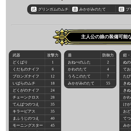
武
グリンガムのムチ
盾
みかがみのたて
鎧
プ
主人公の娘の装備可能
武器
攻撃力
盾
防御力
鎧・
どくばり
1
おねべのふた
2
ぬの
くだものナイフ
6
かわのたて
4
てお
ブロンズナイフ
12
うろこのたて
7
たび
いばらのムチ
18
みかがみのたて
55
きぬ
どくがのナイフ
24
きぬ
チェーンクロス
28
かわ
てんばつのつえ
35
けが
キラーピアス
35
おど
まふうじのつえ
40
てつ
モーニングスター
45
みか