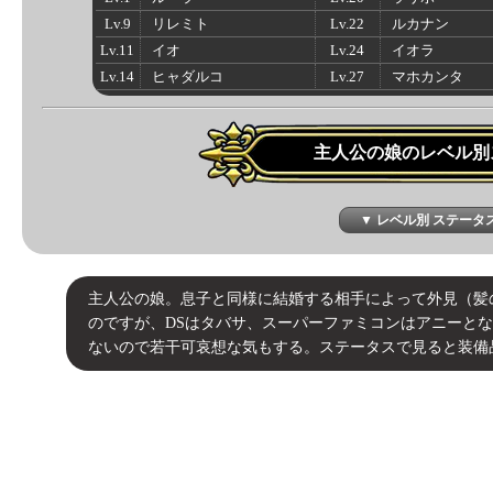
Lv.9
リレミト
Lv.22
ルカナン
Lv.11
イオ
Lv.24
イオラ
Lv.14
ヒャダルコ
Lv.27
マホカンタ
主人公の娘のレベル別
▼ レベル別 ステータ
主人公の娘。息子と同様に結婚する相手によって外見（髪
のですが、DSはタバサ、スーパーファミコンはアニーと
ないので若干可哀想な気もする。ステータスで見ると装備