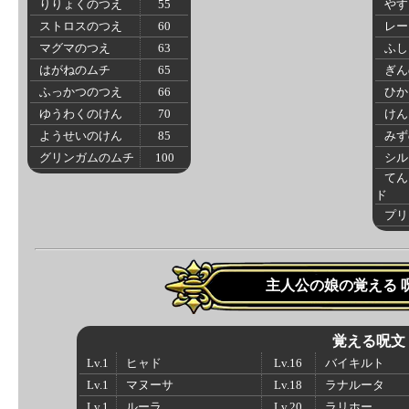
りりょくのつえ
55
やす
ストロスのつえ
60
レー
マグマのつえ
63
ふし
はがねのムチ
65
ぎん
ふっかつのつえ
66
ひか
ゆうわくのけん
70
けん
ようせいのけん
85
みず
グリンガムのムチ
100
シル
てん
ド
プリ
主人公の娘の覚える 
覚える呪文
Lv.1
ヒャド
Lv.16
バイキルト
Lv.1
マヌーサ
Lv.18
ラナルータ
Lv.1
ルーラ
Lv.20
ラリホー