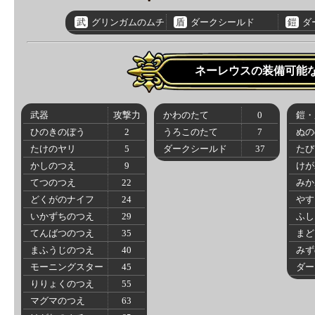
武
グリンガムのムチ
盾
ダークシールド
鎧
ダ
ネーレウスの装備可能
武器
攻撃力
かわのたて
0
鎧・
ひのきのぼう
2
うろこのたて
7
ぬの
たけのヤリ
5
ダークシールド
37
たび
かしのつえ
9
けが
てつのつえ
22
みか
どくがのナイフ
24
やす
いかずちのつえ
29
ふし
てんばつのつえ
35
まど
まふうじのつえ
40
みず
モーニングスター
45
ダー
りりょくのつえ
55
マグマのつえ
63