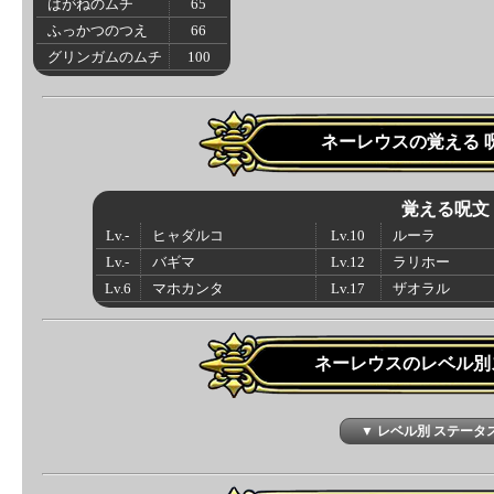
はがねのムチ
65
ふっかつのつえ
66
グリンガムのムチ
100
ネーレウスの覚える 
覚える呪文
Lv.-
ヒャダルコ
Lv.10
ルーラ
Lv.-
バギマ
Lv.12
ラリホー
Lv.6
マホカンタ
Lv.17
ザオラル
ネーレウスのレベル別
▼ レベル別 ステータ