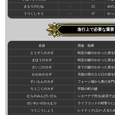
まもりのたね
-
22
みの
うつくしそう
-
37
かっ
進行上で必要な重要
名前
用途・効果
とうぞくのカギ
特定の鍵のかかった扉を
まほうのカギ
特定の鍵のかかった扉を
さいごのカギ
全ての鍵のかかった扉を
かがみのカギ
月鏡の塔の入り口の扉を
すいもんのカギ
フォーン城から東の水門
ろうごくのカギ
牢獄の町の鍵
むらのみんげいひん
シエーナで売る(必須では
せいれいのかんむり
ライフコッドの村祭りに
つうこうしょう
レイドック(上)へ入るた