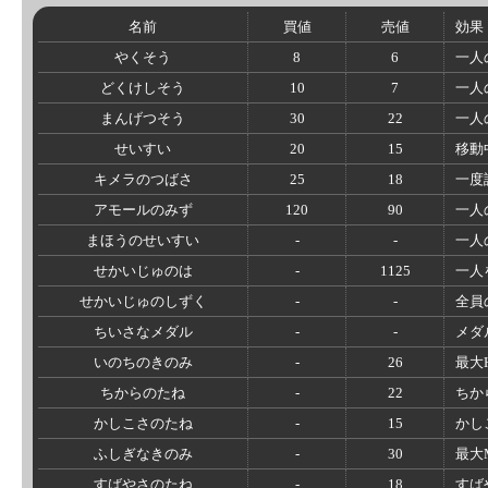
名前
買値
売値
効果
やくそう
8
6
一人
どくけしそう
10
7
一人
まんげつそう
30
22
一人
せいすい
20
15
移動
キメラのつばさ
25
18
一度
アモールのみず
120
90
一人
まほうのせいすい
-
-
一人
せかいじゅのは
-
1125
一人
せかいじゅのしずく
-
-
全員
ちいさなメダル
-
-
メダ
いのちのきのみ
-
26
最大
ちからのたね
-
22
ちか
かしこさのたね
-
15
かし
ふしぎなきのみ
-
30
最大
すばやさのたね
-
18
すば