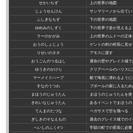
せかいちず
上の世界の地図
じょうせんけん
サンマリーノから出てい
ふしぎなちず
下の世界の地図
ゆめみのしずく
下の世界で姿が見えるよ
ラーのかがみ
上の世界のムドーの正体
おうのしょじょう
ゲントの村の村長に見せ
りせいのタネ
アモスに渡す
おうごんのつるはし
運命の壁やグレイス城で
ゆうきのかけら
クリアベールのハリスに
マーメイドハープ
船で海底に潜れるように
すなのうつわ
ブボールの家に入るため
まほうのじゅうたん
まほうのじゅうたんを使
きれいなじゅうたん
あるイベントでまほうの
てんまのたづな
ペガサスで空を飛べる
ぎしきのそなえもの
過去のグレイス城でのイ
へいしのふく4つ
牢獄の町での変装に必要