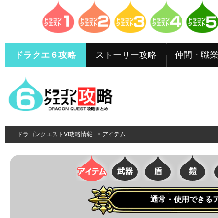
ドラクエ６攻略
ストーリー攻略
仲間・職
ドラゴンクエストⅥ攻略情報
> アイテム
通常・使用できる