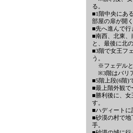
る。
■1階中央にあ
部屋の扉が開
■先へ進んで行
■南西、北東、
と、最後に北
■3階で女王フ
う。
※
フェデル
※
3階はバリ
■5階上段(6階)
■最上階外観で
■勝利後に、女
す。
■ハディートに
■砂漠の村で地
手。
■砂漠の城に行