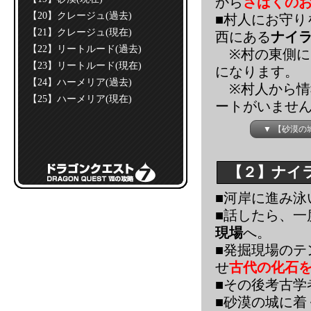
から
さばくの
【20】クレージュ(過去)
■村人にお守り
【21】クレージュ(現在)
西にある
ナイ
【22】リートルード(過去)
※
村の東側に
【23】リートルード(現在)
になります。
【24】ハーメリア(過去)
※
村人から情
【25】ハーメリア(現在)
ートがいませ
▼ 【砂漠の
【２】ナイ
■河岸に進み泳
■話したら、一
現場
へ。
■発掘現場のテ
せ
古代の化石
■その後考古学
■砂漠の城に着