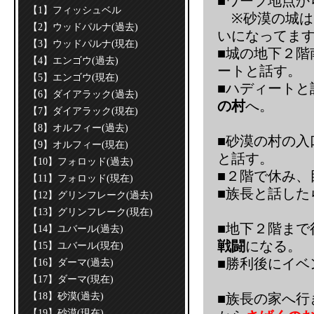
■ワープ地点か
【1】フィッシュベル
※砂漠の城は
【2】ウッドパルナ(過去)
いになってま
【3】ウッドパルナ(現在)
■城の地下２階
【4】エンゴウ(過去)
ートと話す。
【5】エンゴウ(現在)
■ハディートと
【6】ダイアラック(過去)
の村
へ。
【7】ダイアラック(現在)
【8】オルフィー(過去)
■砂漠の村の入
【9】オルフィー(現在)
と話す。
【10】フォロッド(過去)
■２階で休み、
【11】フォロッド(現在)
■族長と話した
【12】グリンフレーク(過去)
【13】グリンフレーク(現在)
■地下２階まで
【14】ユバール(過去)
戦闘
になる。
【15】ユバール(現在)
■勝利後にイベ
【16】ダーマ(過去)
【17】ダーマ(現在)
【18】砂漠(過去)
■族長の家へ行
【19】砂漠(現在)