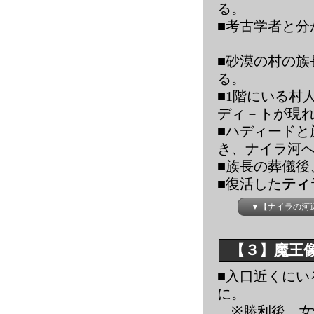
る。
■考古学者と分
■砂漠の村の族
る。
■1階にいる村
ディ－トが現
■ハディードと
き、ナイラ河
■族長の葬儀後
■復活した
ティ
▼【ナイラの河
【３】魔王
■入口近くにい
に。
※勝利後、女