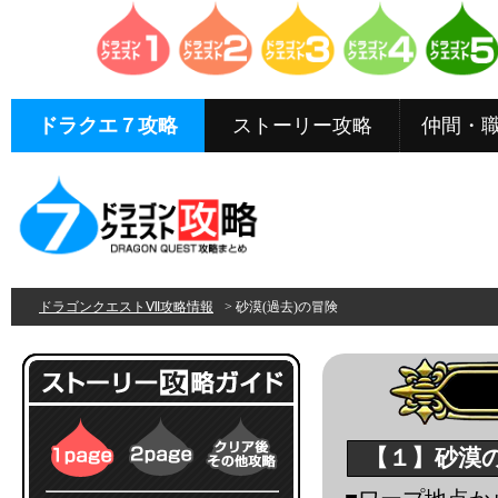
ドラクエ７攻略
ストーリー攻略
仲間・
ドラゴンクエストⅦ攻略情報
> 砂漠(過去)の冒険
【１】砂漠の