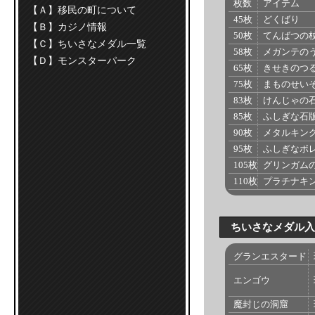
枚数
アイテム
【Ａ】移民の町について
45枚
どくばり
【Ｂ】カジノ情報
50枚
てんばつの
【Ｃ】ちいさなメダル一覧
58枚
メガンテの
【Ｄ】モンスターパーク
65枚
きせきのつ
75枚
まものせい
83枚
けんじゃの
85枚
ふしぎな石
90枚
メタルキン
95枚
ふしぎなボ
105枚
グリンガム
110枚
プラチナキ
ちいさなメダル入
グランエスタード
エンゴウ
魔封じの洞窟