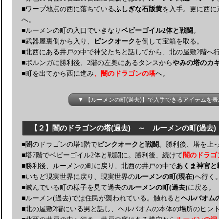
■ワープ地点の西に落ちている
ふしぎな石版黄
を入手。更に西に
へ。
■ルーメンの町の入口でいきなり
ベビーゴイル2体と戦闘
。
■武器屋裏側から入り、
ピンクオーク
を倒して宝箱を取る。
■北西にある井戸の中で神父たちと話してから、北の屋敷2階へ
■ボルンガに勝利後、2階の左奥にあるタンスから
やみの塔のカ
■町を出てから西に進み
、闇のドラゴンの塔
へ。
▼ 【ルーメンの町(過去)】で入手できるアイテムを表
【２】闇のドラゴンの塔(過去) ～ ルーメンの町(過去)
■闇のドラゴンの塔1階で
ピンクオークと戦闘
。勝利後、塔を上
■塔7階でベビーゴイル2体と戦闘に。勝利後、続けて
闇のドラゴ
■勝利後、ルーメンの町に戻り、北西の井戸の中で
あくま神官と
■いちど現実世界に戻り、現実世界の
ルーメンの町(現在)
へ行く
■滅んでいる町の様子を見て過去の
ルーメンの町(過去)
に戻る。
■ルーメン(過去)では住民が襲われている。触れると
ヘルバオム
■北の屋敷2階にいる男と話し、ヘルバオムの本体の場所のヒン