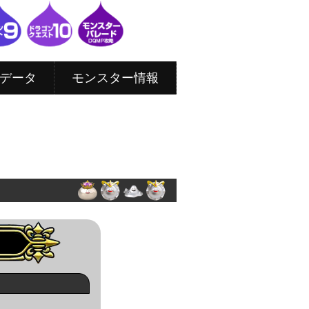
データ
モンスター情報
。