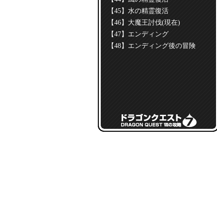
【45】水の精霊復活
【46】大魔王討伐(現在)
【47】エンディング
【48】エンディング後の冒険