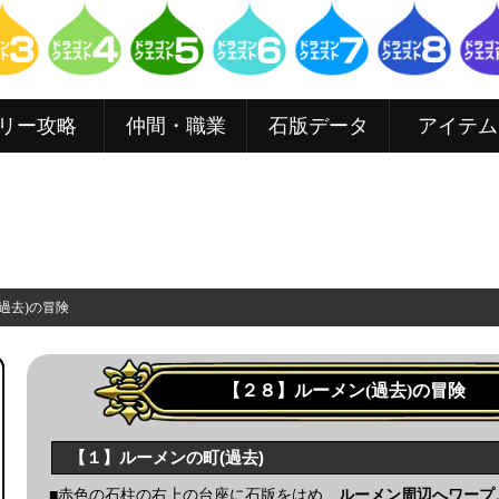
リー攻略
仲間・職業
石版データ
アイテム
(過去)の冒険
【２８】ルーメン(過去)の冒険
【１】ルーメンの町(過去)
■赤色の石柱の右上の台座に石版をはめ、
ルーメン周辺へワープ