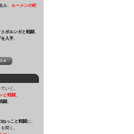
進み、
ルーメンの町
行き
ボルンガと戦闘
。
ギを入手
。
示▼
っていく。
ンと戦闘
。
戦闘
。
。
のねっこと戦闘
に。
トを聞く。