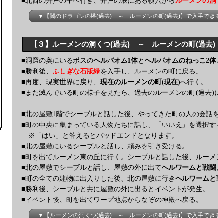
■北西の井戸の中へ行き、井戸の底にある横穴から
ルーメンの洞
▼【闇のドラゴンの塔(過去) ～ ルーメンの町(過去)】で入手で
【３】ルーメンの洞くつ(過去) ～ ルーメンの町(過去)
■洞窟の奥にいるボスの
ヘルバオム1体
と
ヘルバオムのねっこ2体
■勝利後、
ふしぎな石版緑
を入手し、ルーメンの町に戻る。
■再度、現実世界に戻り、
現在のルーメンの町(現在)
へ行く。
■また滅んでいる町の様子を見たら、過去のルーメンの町(過去)
■北の屋敷1階でシーブルと話した後、やってきた町の人の会話
■町の中央に集まっている人物たちに話し、「いいえ」を選択す
※
「はい」と答えるとバッドエンドとなります。
■北の屋敷にいるシーブルと話し、頼みを引き受ける。
■町を出てルーメン東の丘に行く。シーブルと話した後、ルーメ
■北の屋敷でシーブルと話し、屋敷の外に出て
ヘルワームと戦闘
■町の全ての建物に出入りした後、北の屋敷に行き
ヘルワームと
■勝利後、シーブルと共に屋敷の外に出るとイベントが発生。
■イベント後、町を出てワープ地点からなぞの神殿へ戻る。
▼【ルーメンの洞くつ(過去) ～ ルーメンの町(過去)】で入手で