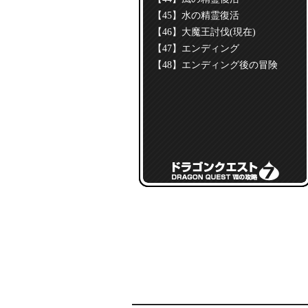
【45】水の精霊復活
【46】大魔王討伐(現在)
【47】エンディング
【48】エンディング後の冒険