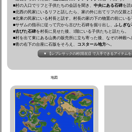
■村の入口でリフと子供たちの会話を聞き、
中央にある石碑
を読
■北西の民家にいるリフと話したら、家の外に出てリフの父親と
■北東の民家にいる村長と話す。村長の家の下の物置の前にいる
■サザムの指示に従って穴から古びた石碑を掘り出し、
ふしぎな
■
古びた石碑
を村長に見せた後、1階にいる子供たちと話たら。
■村を出て東にある山奥の販売所に立ち寄った後、なぞの神殿へ
■青の右下の台座に石版をそろえ、
コスタール地方
へ。
▼ 【レブレサックの村(現在)】で入手できるアイテムを
地図