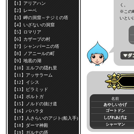
【1】アリアハン
く。
【2】レーベ
※この
【3】岬の洞窟～ナジミの塔
いとい
【4】いざないの洞窟
【5】ロマリア
【6】カザーブの村
【7】シャンパーニの塔
【8】ノアニールの町
【9】地底の湖
【10】エルフの隠れ里
【11】アッサラーム
【12】イシス
【13】ピラミッド
【14】ポルトガ
名前
【15】ノルドの抜け道
あやしいかげ
ゴートドン
【16】バハラタ
しびれあげは
【17】人さらいのアジト(船入手)
シャーマン
【18】ダーマ神殿
【19】ガルナの塔