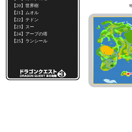
【20】世界樹
【21】ムオル
【22】テドン
【23】スー
【24】アープの塔
【25】ランシール