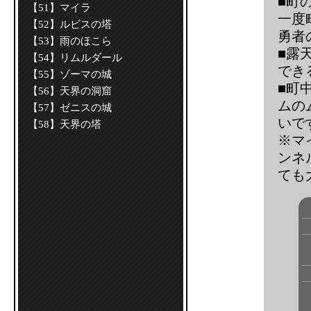
■町
【51】マイラ
一度
【52】ルビスの塔
勇者
【53】雨のほこら
■露
【54】リムルダール
でき
【55】ゾーマの城
■町
【56】天界の洞窟
ムの
【57】ゼニスの城
いで
【58】天界の塔
※マ
ンネ
ても