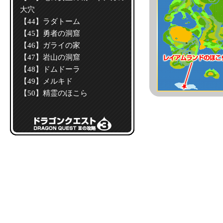
大穴
【44】ラダトーム
【45】勇者の洞窟
【46】ガライの家
【47】岩山の洞窟
【48】ドムドーラ
【49】メルキド
【50】精霊のほこら