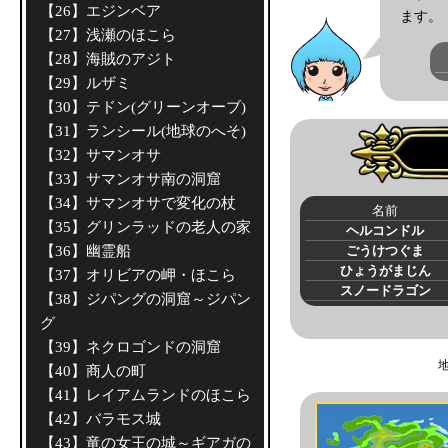
【26】エジンベア
ます。
【27】浅瀬のほこら
【28】海賊のアジト
【29】ルザミ
【30】テドン(グリーンオーブ)
【31】ランシール(地球のへそ)
【32】サマンオサ
【33】サマンオサ南の洞窟
【34】サマンオサで変化の杖
名前
【35】グリンラッドの老人の家
ヘルコンドル
【36】幽霊船
ごうけつぐま
ひょうがまじん
【37】オリビアの岬・ほこら
スノードラゴン
【38】ジパングの洞窟～ジパン
グ
【39】ネクロゴンドの洞窟
【40】商人の町
【41】レイアムランドのほこら
【42】バラモス城
【43】竜の女王の城～ギアガの