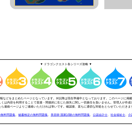
▼ ドラゴンクエスト各シリーズ攻略 ▼
略情報などをまとめたページとなっています。Ⅸ以降は現在準備中となっております。このページに掲
しくは内容を利用することで直接・間接的に生じた損失に関し一切責任を負いません。管理人が作成
たら連絡ページよりご連絡いただければ幸いです。確認後、直ちに適切な対処をとらせていただきま
Cの無料問題集
、
秘書検定の無料問題集
、
美容師 国家試験の無料問題集
、
公認会計士
、
社会福祉士
、
介