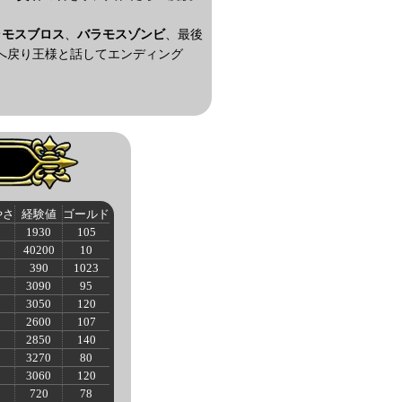
ラモスブロス
、
バラモスゾンビ
、最後
へ戻り王様と話してエンディング
やさ
経験値
ゴールド
1930
105
0
40200
10
390
1023
3090
95
3050
120
2600
107
2850
140
3270
80
3060
120
720
78