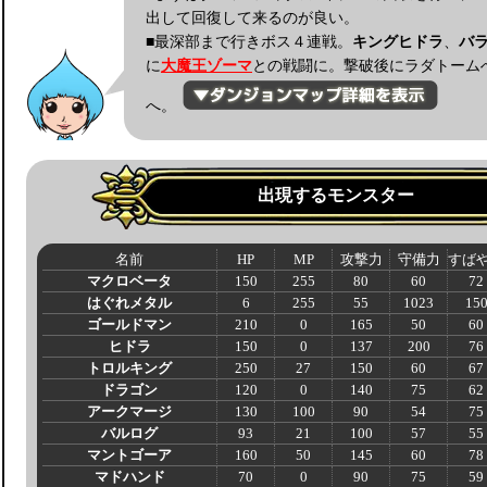
出して回復して来るのが良い。
■最深部まで行きボス４連戦。
キングヒドラ
、
バ
に
大魔王ゾーマ
との戦闘に。撃破後にラダトーム
へ。
出現するモンスター
名前
HP
MP
攻撃力
守備力
すば
マクロベータ
150
255
80
60
72
はぐれメタル
6
255
55
1023
15
ゴールドマン
210
0
165
50
60
ヒドラ
150
0
137
200
76
トロルキング
250
27
150
60
67
ドラゴン
120
0
140
75
62
アークマージ
130
100
90
54
75
バルログ
93
21
100
57
55
マントゴーア
160
50
145
60
78
マドハンド
70
0
90
75
59