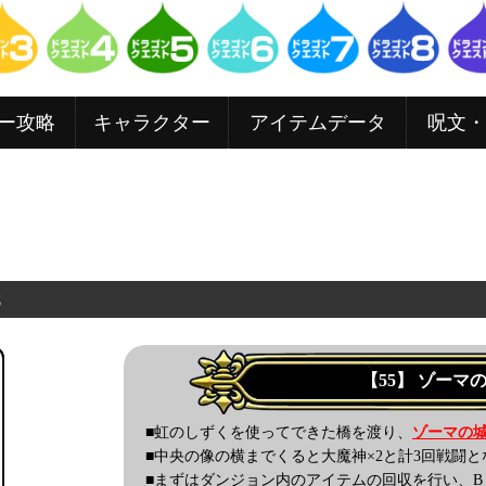
ー攻略
キャラクター
アイテムデータ
呪文・
城
【55】
ゾーマ
■虹のしずくを使ってできた橋を渡り、
ゾーマの
■中央の像の横までくると大魔神×2と計3回戦闘と
■まずはダンジョン内のアイテムの回収を行い、B