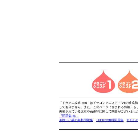
「ドラクエ攻略.com」はドラゴンクエストⅠ～Ⅷの攻
しておりません。また、このページに含まれる情報、も
掲載されている文章や画像等に関して問題がございまし
『問題集.jp』
英検1～5級の無料問題集
、
TOEICの無料問題集
、
TOEI