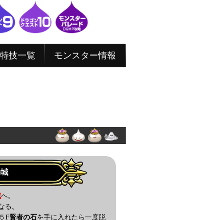
特技一覧
モンスター情報
の城
城
へ。
なる。
５F
賢者の石
を手に入れたら一度脱