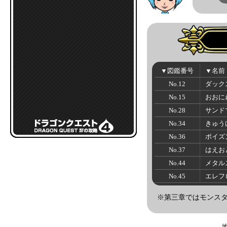
▼図鑑番号
▼名前
No.12
ダック
No.15
おおに
No.28
サンド
No.34
きゅう
No.36
ポイズ
No.37
はえ
No.44
メタル
No.45
エレ
※第三章ではモンス