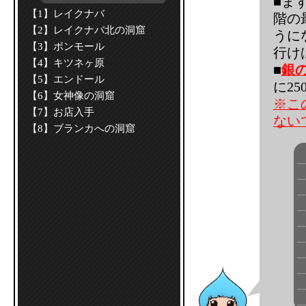
■ま
【1】レイクナバ
階の
【2】レイクナバ北の洞窟
うに
【3】ボンモール
行け
【4】キツネヶ原
■
銀
【5】エンドール
に25
【6】女神像の洞窟
※こ
【7】お店入手
ない
【8】ブランカへの洞窟