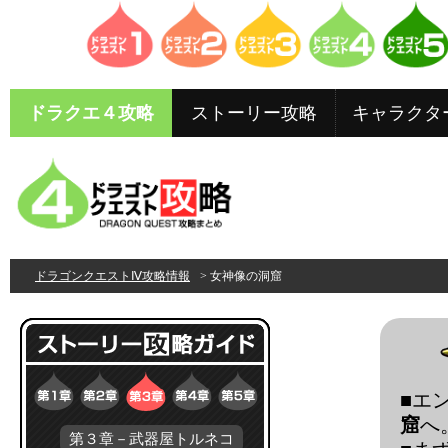
ドラクエ４攻略
ストーリー攻略
キャラクタ
ドラゴンクエストⅣ攻略情報
> 女神像の洞窟
■エ
窟
へ
第３章－武器屋トルネコ