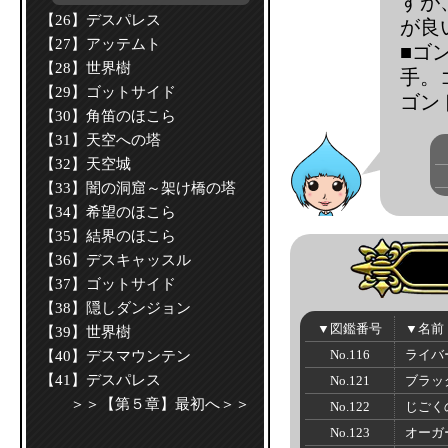
すが
【26】デスパレス
が良
【27】アッテムト
■ゴ
【28】世界樹
手。
【29】ゴットサイド
ゴン
【30】角笛のほこら
【31】天空への塔
【32】天空城
【33】闇の洞窟～架け橋の塔
【34】希望のほこら
【35】結界のほこら
【36】デスキャッスル
【37】ゴットサイド
【38】隠しダンジョン
▼図鑑番号
▼名前
【39】世界樹
No.116
ライバ
【40】デスマウンテン
【41】デスパレス
No.121
ブラッ
＞＞【第５章】最初へ＞＞
No.122
じごく
No.123
オーガ