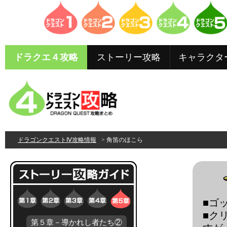
ドラクエ４攻略
ストーリー攻略
キャラクタ
ドラゴンクエストⅣ攻略情報
> 角笛のほこら
■ゴ
■ク
第５章－導かれし者たち②