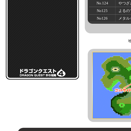
No.124
やつざ
No125
よるの
No126
メタル