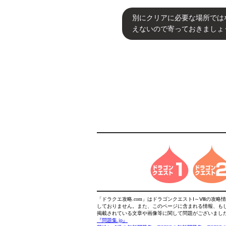
別にクリアに必要な場所では
えないので寄っておきましょ
「ドラクエ攻略.com」はドラゴンクエストⅠ～Ⅷの攻
しておりません。また、このページに含まれる情報、も
掲載されている文章や画像等に関して問題がございまし
『問題集.jp』