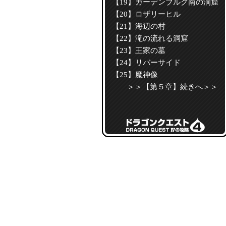
【19】ガーデンブルグ南の洞窟
【20】ロザリーヒル
【21】海辺の村
【22】滝の流れる洞窟
【23】王家の墓
【24】リバーサイド
【25】魔神像
＞＞【第５章】続きへ＞＞