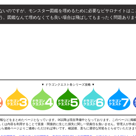
ないのですが、モンスター図鑑を埋めるために必要なピサロナイトはこ
う。図鑑なんて埋めなくても良い場合は飛ばしてもまったく問題ありま
▼ ドラゴンクエスト各シリーズ攻略 ▼
略情報などをまとめたページとなっています。Ⅸ以降は現在準備中となっております。このページに掲
しくは内容を利用することで直接・間接的に生じた損失に関し一切責任を負いません。管理人が作成
たら連絡ページよりご連絡いただければ幸いです。確認後、直ちに適切な対処をとらせていただきま