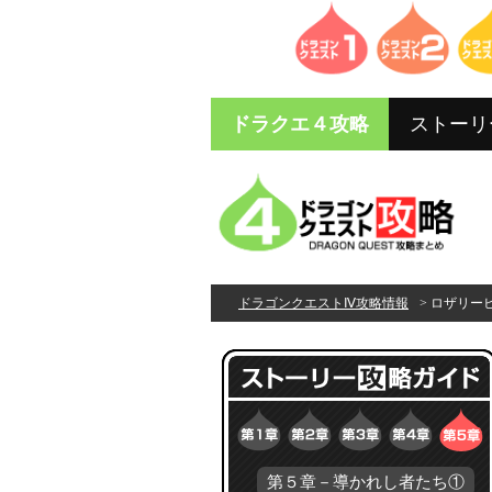
ドラクエ４攻略
ストーリ
ドラゴンクエストⅣ攻略情報
> ロザリー
第５章－導かれし者たち①