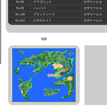
No.98
ドラゴニット
ロザリーヒル
No.99
ハンババ
ロザリーヒル
No.108
ブラッドソード
ロザリーヒル
No.203
ピサロナイト
ロザリーヒル
地図