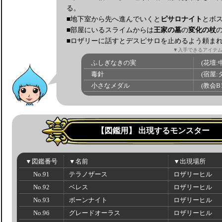
る。
■地下室から先へ進んでいくと
ピサロナイト
とボ
■部屋にいるスライムからは
王家の墓
の
変化の杖
■ロザリーに話すとデスピサロを止めるよう頼ま
▼入手できるアイテ
ふしぎなきの実
(花壇:
毒針
(宿屋:
小さなメダル
(教会B
【図鑑用】
出現するモンスター
▼図鑑番号
▼名前
▼出現場所
No.91
テラノザース
ロザリーヒル
No.92
ベレス
ロザリーヒル
No.93
ボーンナイト
ロザリーヒル
No.96
グレードオーラス
ロザリーヒル