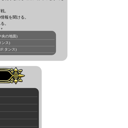
ス戦。
の情報を聞ける。
れる。
ム▼
中央の地面)
タンス)
1F:タンス)