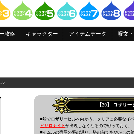
ー攻略
キャラクター
アイテムデータ
呪文・
ヒル
【20】
ロザリー
■船で
ロザリーヒル
へ向かう。クリアに必要なイ
ピサロナイト
が出現しなくなるので戦っておく。
■イムルの宿屋の夢の通り、塔の前であやかしの