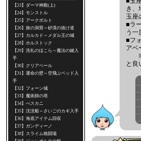
■玉
【23】ダーマ神殿(上)
き、
【24】モンストル
玉座
【25】アークボルト
■ラ
【26】旅の洞窟～砂漠の抜け道
う一
【27】カルカド～メダル王の城
■フ
【28】ホルストック
アベ
【29】洗礼のほこら～魔法の鍵入
手
と良
【30】クリアベール
【31】運命の壁～空飛ぶベッド入
手
【32】フォーン城
【33】魔術師の塔
【34】ぺスカニ
【35】沈没船～さいごのカギ入手
【36】海底アイテム回収
【37】ガンディーノ
【38】スライム格闘場