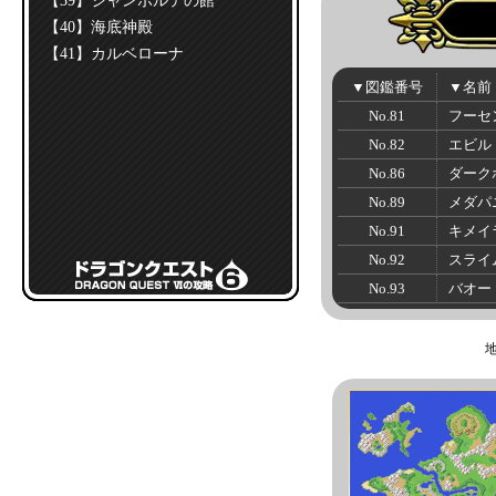
【39】ジャンポルテの館
【40】海底神殿
【41】カルベローナ
▼図鑑番号
▼名前
No.81
フーセ
No.82
エビル
No.86
ダーク
No.89
メダパ
No.91
キメイ
No.92
スライ
No.93
バオー