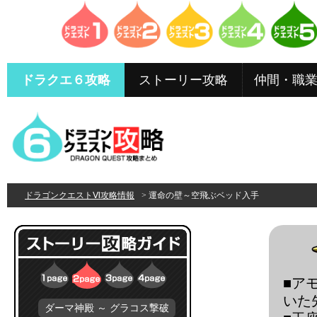
ドラクエ６攻略
ストーリー攻略
仲間・職
ドラゴンクエストⅥ攻略情報
> 運命の壁～空飛ぶベッド入手
■ア
いた
ダーマ神殿 ～ グラコス撃破