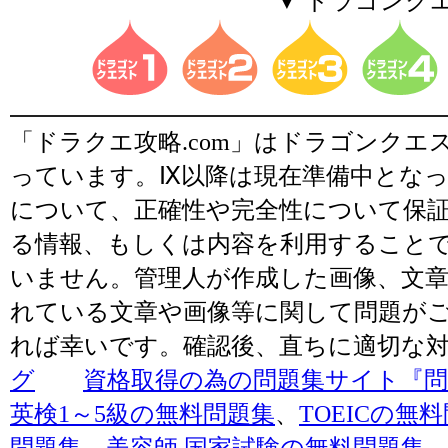
▼ ドラゴンク
「ドラクエ攻略.com」はドラゴンク
っています。Ⅸ以降は現在準備中とな
について、正確性や完全性について保
る情報、もしくは内容を利用すること
いません。管理人が作成した画像、文章
れている文章や画像等に関して問題が
れば幸いです。確認後、直ちに適切な
グ
資格取得の為の問題集サイト『問題
英検1～5級の無料問題集
、
TOEICの無
問題集
、
美容師 国家試験の無料問題集