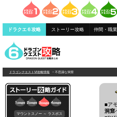
ドラクエ６攻略
ストーリー攻略
仲間・職
ドラゴンクエストⅥ攻略情報
> 不思議な洞窟
■ア
洞窟
マウントスノー ～ ラスボス