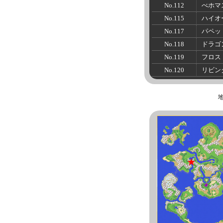
No.112
べホマ
No.115
ハイオ
No.117
パペッ
No.118
ドラゴ
No.119
フロス
No.120
リビン