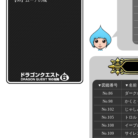
【60】ムーアの城
▼図鑑番号
▼名前
No.86
ダーク
No.98
かくと
No.102
じゃし
No.105
トロル
No.108
イーブ
No.109
サイレ