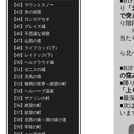
■B
【42】マウントスノー
り
「
【43】氷の洞窟
で突
【44】ロンガデセオ
り階
【45】グレイス城
【46】不思議な洞窟
当た
【47】山肌の道
むと
【48】ライフコッド(下)
ら北
【49】レイドック(下)
め
【50】ヘルクラウド城
■B
【51】ゼニスの城
の窪
【52】天馬の塔
■降
【53】狭間の世界～絶望の町
「上
【54】ヘルハーブ温泉
■最
【55】ザクソンの村
■次
【56】絶望の町
いま
【57】欲望の町
【58】北西の泉～湖の抜け道
【59】牢獄の町