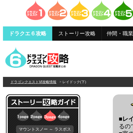
ドラクエ６攻略
ストーリー攻略
仲間・職
ドラゴンクエストⅥ攻略情報
> レイドック(下)
■
レイ
るの
マウントスノー ～ ラスボス