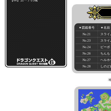
【60】ムーアの城
▼図鑑番号
▼名前
No.21
スライ
No.23
スライ
No.24
ピーポ
No.26
ちんも
No.27
ヘルホ
No.28
しのど