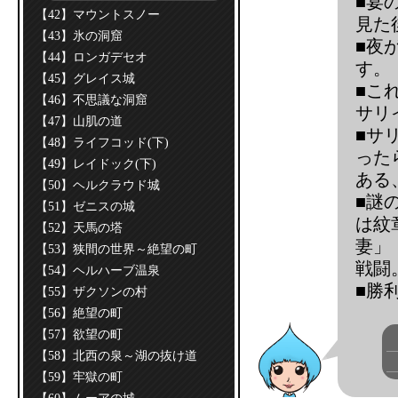
■宴
【42】マウントスノー
見た
【43】氷の洞窟
■夜
【44】ロンガデセオ
す。
【45】グレイス城
■こ
【46】不思議な洞窟
サリ
【47】山肌の道
■サ
【48】ライフコッド(下)
った
【49】レイドック(下)
ある
【50】ヘルクラウド城
■謎
【51】ゼニスの城
は紋
【52】天馬の塔
妻」
【53】狭間の世界～絶望の町
戦闘
【54】ヘルハーブ温泉
■勝
【55】ザクソンの村
【56】絶望の町
【57】欲望の町
【58】北西の泉～湖の抜け道
【59】牢獄の町