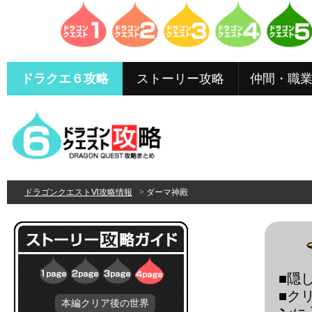
ドラクエ６攻略
ストーリー攻略
仲間・職
ドラゴンクエストⅥ攻略情報
> ダーマ神殿
■隠
■ク
本編クリア後の世界