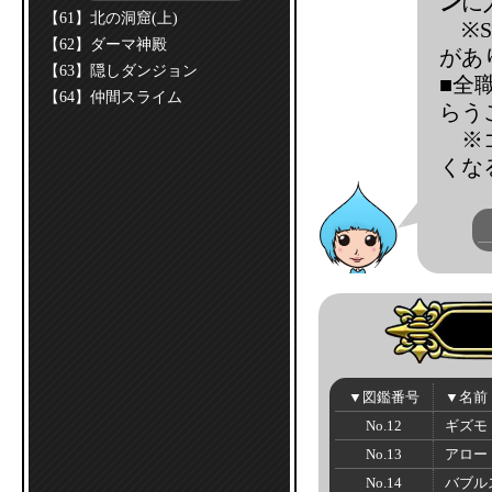
ン
に
【61】北の洞窟(上)
※
【62】ダーマ神殿
があ
【63】隠しダンジョン
■全
【64】仲間スライム
らう
※
くな
▼図鑑番号
▼名前
No.12
ギズモ
No.13
アロー
No.14
バブル