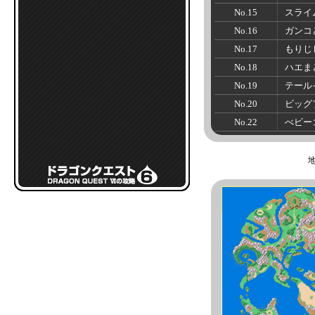
No.15
スライ
No.16
ガンコ
No.17
もりじ
No.18
ハエま
No.19
テール
No.20
ビッグ
No.22
べビー